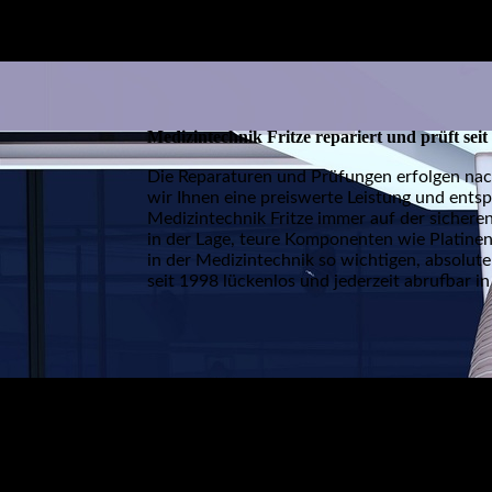
Medizintechnik Fritze repariert und prüft sei
Die Reparaturen und Prüfungen erfolgen nac
wir Ihnen eine preiswerte Leistung und ent
Medizintechnik Fritze immer auf der sicheren
in der Lage, teure Komponenten wie Platinen
in der Medizintechnik so wichtigen, absolu
seit 1998 lückenlos und jederzeit abrufbar