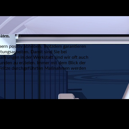
räten.
ern positiv abheben. Trotzdem garantieren
ungsarbeiten. Damit sind Sie bei
fahrungen in der Werkstatt sind wir oft auch
unden zu erzielen. Immer mit dem Blick der
ik Fritze durchgeführten Maßnahmen werden