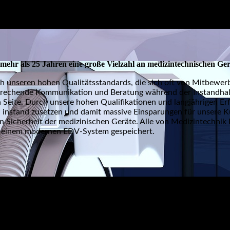
t mehr als 25 Jahren eine große Vielzahl an medizintechnischen Ge
h unseren hohen Qualitätsstandards, die sich oft von Mitbewerb
sprechende Kommunikation und Beratung während der Instandhalt
 Seite. Durch unsere hohen Qualifikationen und langjährigen Er
 instand zusetzen und damit massive Einsparungen für unsere K
ten Sicherheit der medizinischen Geräte. Alle von Medizintechn
 in einem modernen EDV-System gespeichert.